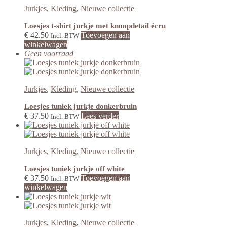
Jurkjes
,
Kleding
,
Nieuwe collectie
Loesjes t-shirt jurkje met knoopdetail écru
€
42.50
Toevoegen aan
Incl. BTW
winkelwagen
Geen voorraad
Jurkjes
,
Kleding
,
Nieuwe collectie
Loesjes tuniek jurkje donkerbruin
€
37.50
Lees verder
Incl. BTW
Jurkjes
,
Kleding
,
Nieuwe collectie
Loesjes tuniek jurkje off white
€
37.50
Toevoegen aan
Incl. BTW
winkelwagen
Jurkjes
,
Kleding
,
Nieuwe collectie