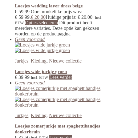
Loesjes wedding layer dress beige
€
59.99
Oorspronkelijke prijs was:
€ 59.99.
€
20.00
Huidige prijs is: € 20.00.
Incl.
Opties selecteren
Dit product heeft
BTW
meerdere variaties. Deze optie kan gekozen
worden op de productpagina
Geen voorraad
Jurkjes
,
Kleding
,
Nieuwe collectie
Loesjes wide jurkje groen
€
39.99
Lees verder
Incl. BTW
Geen voorraad
Jurkjes
,
Kleding
,
Nieuwe collectie
Loesjes zomerjurkje met spaghettibandjes
donkerbruin
€
37.50
Lees verder
Incl. BTW