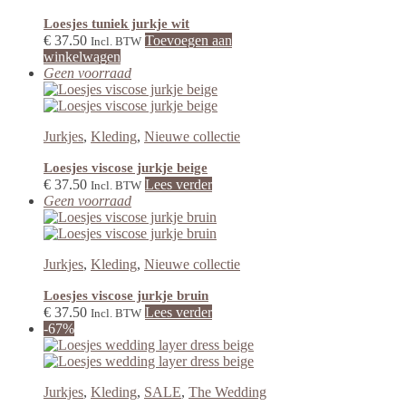
Loesjes tuniek jurkje wit
€
37.50
Toevoegen aan
Incl. BTW
winkelwagen
Geen voorraad
Jurkjes
,
Kleding
,
Nieuwe collectie
Loesjes viscose jurkje beige
€
37.50
Lees verder
Incl. BTW
Geen voorraad
Jurkjes
,
Kleding
,
Nieuwe collectie
Loesjes viscose jurkje bruin
€
37.50
Lees verder
Incl. BTW
-67%
Jurkjes
,
Kleding
,
SALE
,
The Wedding