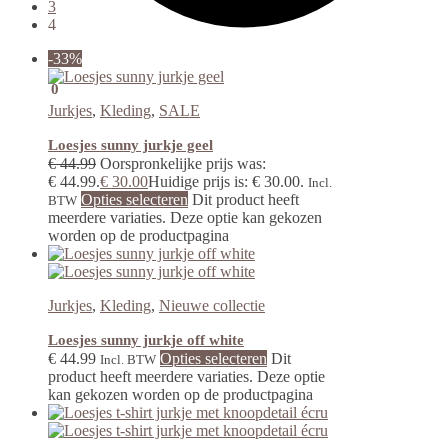
3
4
-33%
€
0.00
0
Jurkjes
,
Kleding
,
SALE
Loesjes sunny jurkje geel
€
44.99
Oorspronkelijke prijs was:
€ 44.99.
€
30.00
Huidige prijs is: € 30.00.
Incl.
Opties selecteren
Dit product heeft
BTW
meerdere variaties. Deze optie kan gekozen
worden op de productpagina
Jurkjes
,
Kleding
,
Nieuwe collectie
Loesjes sunny jurkje off white
€
44.99
Opties selecteren
Dit
Incl. BTW
product heeft meerdere variaties. Deze optie
kan gekozen worden op de productpagina