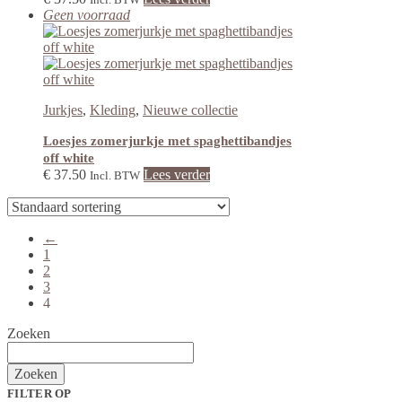
Geen voorraad
Jurkjes
,
Kleding
,
Nieuwe collectie
Loesjes zomerjurkje met spaghettibandjes
off white
€
37.50
Lees verder
Incl. BTW
←
1
2
3
4
Zoeken
Zoeken
FILTER OP