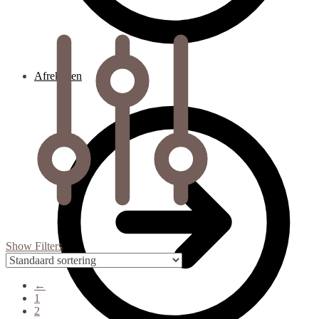
Afrekenen
Show Filters
←
1
2