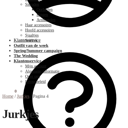
Sieraden
Oorbellen
Ringen
Armbanden
Haar accessoires
Hoofd accessoires
Sjaaltjes
Klantenservice
Sokken
Outfit van de week
Spring/Summer campaign
The Wedding
Klantenservice
Mijn account
Algemene informatie
Over ons
Retourbeleid
€
0.00
0
Home
/
Jurkjes
/
Pagina 4
Jurkjes