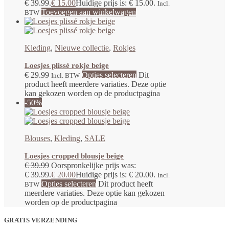
€ 39.99.
€
15.00
Huidige prijs is: € 15.00.
Incl.
Toevoegen aan winkelwagen
BTW
Kleding
,
Nieuwe collectie
,
Rokjes
Loesjes plissé rokje beige
€
29.99
Opties selecteren
Dit
Incl. BTW
product heeft meerdere variaties. Deze optie
kan gekozen worden op de productpagina
-50%
Blouses
,
Kleding
,
SALE
Loesjes cropped blousje beige
€
39.99
Oorspronkelijke prijs was:
€ 39.99.
€
20.00
Huidige prijs is: € 20.00.
Incl.
Opties selecteren
Dit product heeft
BTW
meerdere variaties. Deze optie kan gekozen
worden op de productpagina
GRATIS VERZENDING