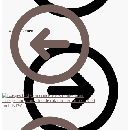
Afrekenen
Loesjes bodycon crinckle rok donkerbruin
€
29.99
Incl. BTW