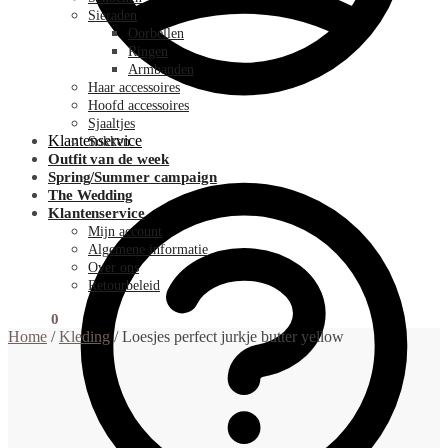
Sieraden
Oorbellen
Ringen
Armbanden
Haar accessoires
Hoofd accessoires
Sjaaltjes
Klantenservice
Sokken
Outfit van de week
Spring/Summer campaign
The Wedding
Klantenservice
Mijn account
Algemene informatie
Over ons
Retourbeleid
€
0.00
0
Home
/
Kleding
/
Loesjes perfect jurkje butter yellow