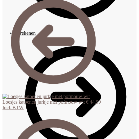
Afrekenen
Loesjes katoenen jurkje met pofmouw wit
€
44.99
Incl. BTW