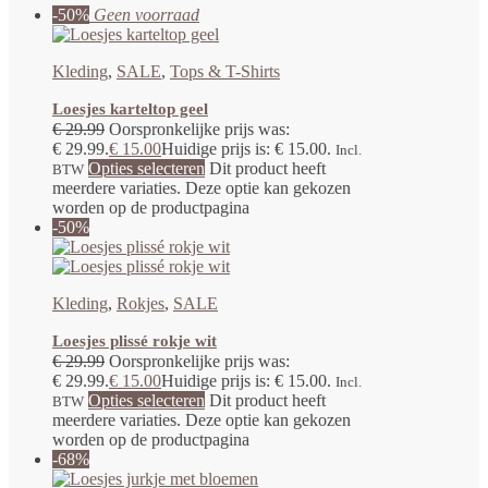
-50%
Geen voorraad
Kleding
,
SALE
,
Tops & T-Shirts
Loesjes karteltop geel
€
29.99
Oorspronkelijke prijs was:
€ 29.99.
€
15.00
Huidige prijs is: € 15.00.
Incl.
Opties selecteren
Dit product heeft
BTW
meerdere variaties. Deze optie kan gekozen
worden op de productpagina
-50%
Kleding
,
Rokjes
,
SALE
Loesjes plissé rokje wit
€
29.99
Oorspronkelijke prijs was:
€ 29.99.
€
15.00
Huidige prijs is: € 15.00.
Incl.
Opties selecteren
Dit product heeft
BTW
meerdere variaties. Deze optie kan gekozen
worden op de productpagina
-68%