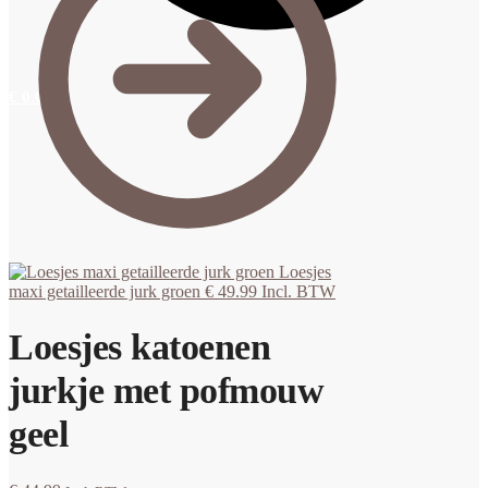
€
0.00
0
Loesjes
maxi getailleerde jurk groen
€
49.99
Incl. BTW
Loesjes katoenen
jurkje met pofmouw
geel