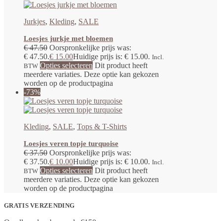
Jurkjes
,
Kleding
,
SALE
Loesjes jurkje met bloemen
€
47.50
Oorspronkelijke prijs was:
€ 47.50.
€
15.00
Huidige prijs is: € 15.00.
Incl.
Opties selecteren
Dit product heeft
BTW
meerdere variaties. Deze optie kan gekozen
worden op de productpagina
-73%
Kleding
,
SALE
,
Tops & T-Shirts
Loesjes veren topje turquoise
€
37.50
Oorspronkelijke prijs was:
€ 37.50.
€
10.00
Huidige prijs is: € 10.00.
Incl.
Opties selecteren
Dit product heeft
BTW
meerdere variaties. Deze optie kan gekozen
worden op de productpagina
GRATIS VERZENDING