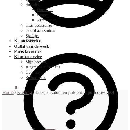
Sieraden
Oorbellen
Ringen
Armbanden
Haar accessoires
Hoofd accessoires
Sjaaltjes
Klantenservice
Sokken
Outfit van de week
Paris favorites
Klantenservice
Mijn account
Algemene informatie
Over ons
Retourbeleid
€
0.00
0
Home
/
Kleding
/
Loesjes katoenen jurkje met pofmouw geel